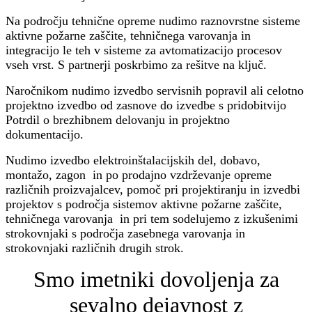
Na področju tehnične opreme nudimo raznovrstne sisteme
aktivne požarne zaščite, tehničnega varovanja in
integracijo le teh v sisteme za avtomatizacijo procesov
vseh vrst. S partnerji poskrbimo za rešitve na ključ.
Naročnikom nudimo izvedbo servisnih popravil ali celotno
projektno izvedbo od zasnove do izvedbe s pridobitvijo
Potrdil o brezhibnem delovanju in projektno
dokumentacijo.
Nudimo izvedbo elektroinštalacijskih del, dobavo,
montažo, zagon in po prodajno vzdrževanje opreme
različnih proizvajalcev, pomoč pri projektiranju in izvedbi
projektov s področja sistemov aktivne požarne zaščite,
tehničnega varovanja in pri tem sodelujemo z izkušenimi
strokovnjaki s področja zasebnega varovanja in
strokovnjaki različnih drugih strok.
Smo imetniki dovoljenja za
sevalno dejavnost z